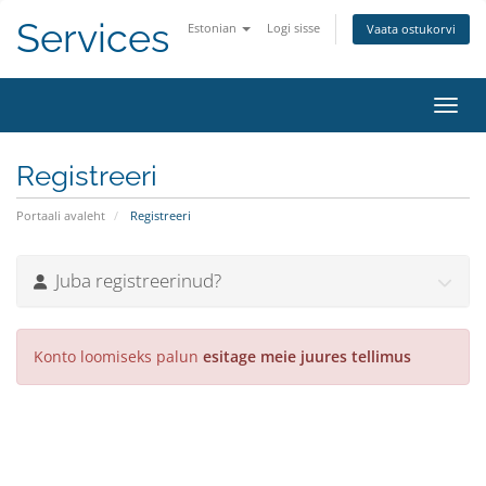
Services
Estonian
Logi sisse
Vaata ostukorvi
Lülit
Registreeri
Portaali avaleht
Registreeri
Juba registreerinud?
Konto loomiseks palun
esitage meie juures tellimus