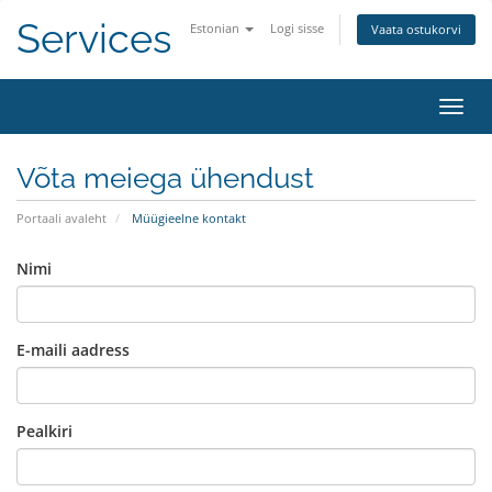
Services
Estonian
Logi sisse
Vaata ostukorvi
Lülit
Võta meiega ühendust
Portaali avaleht
Müügieelne kontakt
Nimi
E-maili aadress
Pealkiri